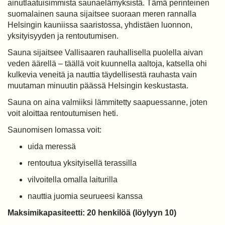
ainutlaatuisimmista saunaelämyksistä. Tämä perinteinen
suomalainen sauna sijaitsee suoraan meren rannalla
Helsingin kauniissa saaristossa, yhdistäen luonnon,
yksityisyyden ja rentoutumisen.
Sauna sijaitsee Vallisaaren rauhallisella puolella aivan
veden äärellä – täällä voit kuunnella aaltoja, katsella ohi
kulkevia veneitä ja nauttia täydellisestä rauhasta vain
muutaman minuutin päässä Helsingin keskustasta.
Sauna on aina valmiiksi lämmitetty saapuessanne, joten
voit aloittaa rentoutumisen heti.
Saunomisen lomassa voit:
uida meressä
rentoutua yksityisellä terassilla
vilvoitella omalla laiturilla
nauttia juomia seurueesi kanssa
Maksimikapasiteetti: 20 henkilöä (löylyyn 10)