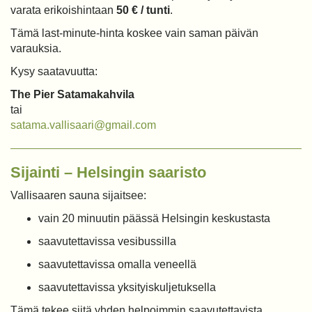
varata erikoishintaan
50 € / tunti
.
Tämä last-minute-hinta koskee vain saman päivän
varauksia.
Kysy saatavuutta:
The Pier Satamakahvila
tai
satama.vallisaari@gmail.com
Sijainti – Helsingin saaristo
Vallisaaren sauna sijaitsee:
vain 20 minuutin päässä Helsingin keskustasta
saavutettavissa vesibussilla
saavutettavissa omalla veneellä
saavutettavissa yksityiskuljetuksella
Tämä tekee siitä yhden helpoimmin saavutettavista