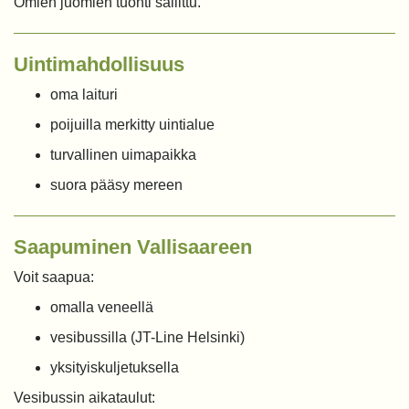
Omien juomien tuonti sallittu.
Uintimahdollisuus
oma laituri
poijuilla merkitty uintialue
turvallinen uimapaikka
suora pääsy mereen
Saapuminen Vallisaareen
Voit saapua:
omalla veneellä
vesibussilla (JT-Line Helsinki)
yksityiskuljetuksella
Vesibussin aikataulut: