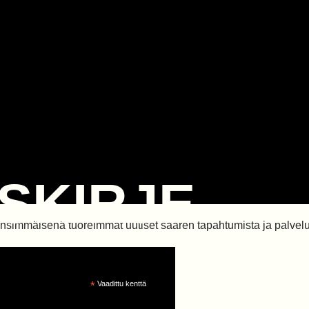
ISKIRJE
 ensimmäisenä tuoreimmat uutiset saaren tapahtumista ja palvelu
*
Vaadittu kenttä