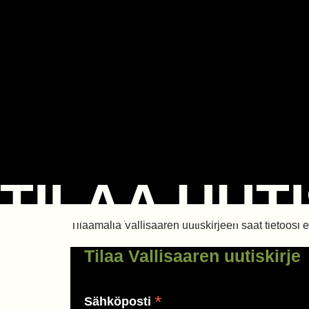
TILAA UUT
Tilaamalla Vallisaaren uutiskirjeen saat tietoosi
Tilaa Vallisaaren uutiskirje
*
Sähköposti