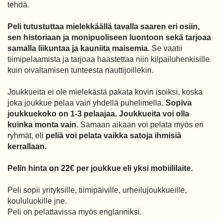
tehdä.
Peli tutustuttaa mielekkäällä tavalla saaren eri osiin,
sen historiaan ja monipuoliseen luontoon sekä tarjoaa
samalla liikuntaa ja kauniita maisemia.
Se vaatii
tiimipelaamista ja tarjoaa haastettaa niin kilpailuhenkisille
kuin oivaltamisen tunteesta nauttijoillekin.
Joukkueita ei ole mielekästä pakata kovin isoiksi, koska
joka joukkue pelaa vain yhdellä puhelimella.
Sopiva
joukkuekoko on 1-3 pelaajaa. Joukkueita voi olla
kuinka monta vain.
Samaan aikaan voi pelata myös eri
ryhmät, eli
peliä voi pelata vaikka satoja ihmisiä
kerrallaan.
Pelin hinta on 22€ per joukkue eli yksi mobiililaite.
Peli sopii yrityksille, tiimipäiville, urheilujoukkueille,
koululuokille jne.
Peli on pelattavissa myös englanniksi.