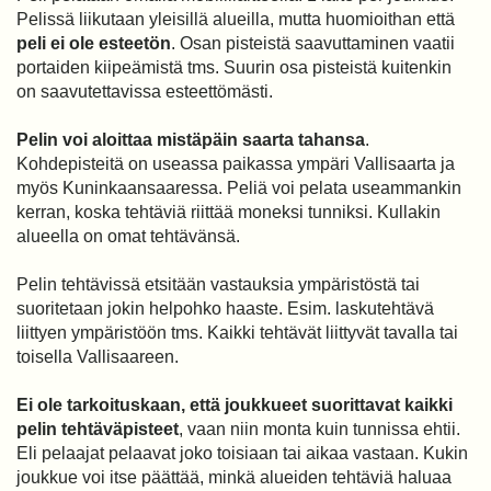
Pelissä liikutaan yleisillä alueilla, mutta huomioithan että
peli ei ole esteetön
. Osan pisteistä saavuttaminen vaatii
portaiden kiipeämistä tms. Suurin osa pisteistä kuitenkin
on saavutettavissa esteettömästi.
Pelin voi aloittaa mistäpäin saarta tahansa
.
Kohdepisteitä on useassa paikassa ympäri Vallisaarta ja
myös Kuninkaansaaressa. Peliä voi pelata useammankin
kerran, koska tehtäviä riittää moneksi tunniksi. Kullakin
alueella on omat tehtävänsä.
Pelin tehtävissä etsitään vastauksia ympäristöstä tai
suoritetaan jokin helpohko haaste. Esim. laskutehtävä
liittyen ympäristöön tms. Kaikki tehtävät liittyvät tavalla tai
toisella Vallisaareen.
Ei ole tarkoituskaan, että joukkueet suorittavat kaikki
pelin tehtäväpisteet
, vaan niin monta kuin tunnissa ehtii.
Eli pelaajat pelaavat joko toisiaan tai aikaa vastaan. Kukin
joukkue voi itse päättää, minkä alueiden tehtäviä haluaa