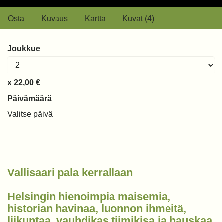
Osta
Kuvaus
Kartta
Kuvat (4)
Joukkue
22,00 €
Päivämäärä
Valitse päivä
Vallisaari pala kerrallaan
Helsingin hienoimpia maisemia,
historian havinaa, luonnon ihmeitä,
liikuntaa, vauhdikas tiimikisa ja hauskaa