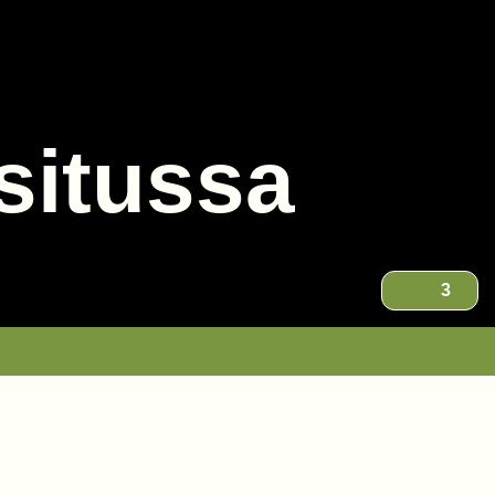
situssa
3