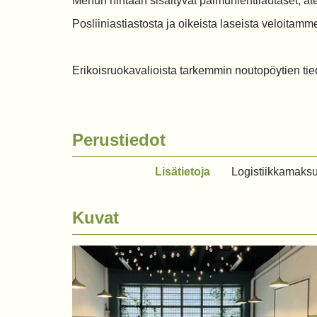
Menun hintaan sisältyvät palmunlehtilautaset, ater
Posliiniastiastosta ja oikeista laseista veloitamme
Erikoisruokavalioista tarkemmin noutopöytien ti
Perustiedot
Lisätietoja
Logistiikkamaksu
Kuvat