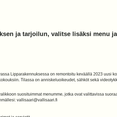
ksen ja tarjoilun, valitse lisäksi menu j
assa Lipparakennuksessa on remontoitu keväällä 2023 uusi koko
 kokouksiin. Tilassa on anniskeluoikeudet, sähköt sekä videotyk
likkoon suosituimmat menumme, jotka ovat valittavissa suoraan
llesi: vallisaari@vallisaari.fi