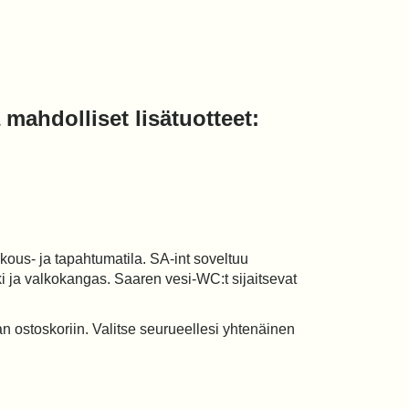
a mahdolliset lisätuotteet:
us- ja tapahtumatila. SA-int soveltuu
ki ja valkokangas. Saaren vesi-WC:t sijaitsevat
 ostoskoriin. Valitse seurueellesi yhtenäinen