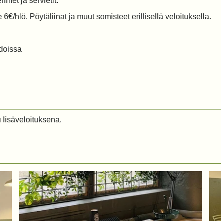
imet ja servietit.
 6€/hlö. Pöytäliinat ja muut somisteet erillisellä veloituksella.
edoissa
 lisäveloituksena.