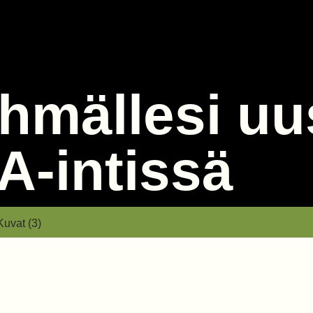
hmällesi uu
A-intissä
 SA-intissä
Kuvat (3)