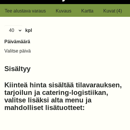
Tee alustava varaus
Kuvaus
Kartta
Kuvat (4)
kpl
Päivämäärä
Valitse päivä
Sisältyy
Kiinteä hinta sisältää tilavarauksen,
tarjoilun ja catering-logistiikan,
valitse lisäksi alta menu ja
mahdolliset lisätuotteet: