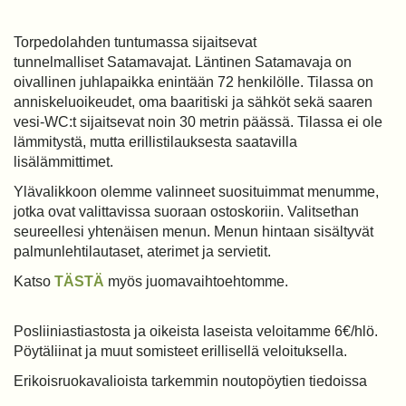
Torpedolahden tuntumassa sijaitsevat
tunnelmalliset Satamavajat. Läntinen Satamavaja on
oivallinen juhlapaikka enintään 72 henkilölle. Tilassa on
anniskeluoikeudet, oma baaritiski ja sähköt sekä saaren
vesi-WC:t sijaitsevat noin 30 metrin päässä. Tilassa ei ole
lämmitystä, mutta erillistilauksesta saatavilla
lisälämmittimet.
Ylävalikkoon olemme valinneet suosituimmat menumme,
jotka ovat valittavissa suoraan ostoskoriin. Valitsethan
seureellesi yhtenäisen menun. Menun hintaan sisältyvät
palmunlehtilautaset, aterimet ja servietit.
Katso
TÄSTÄ
myös juomavaihtoehtomme.
Posliiniastiastosta ja oikeista laseista veloitamme 6€/hlö.
Pöytäliinat ja muut somisteet erillisellä veloituksella.
Erikoisruokavalioista tarkemmin noutopöytien tiedoissa