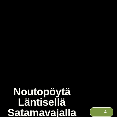
Noutopöytä
Läntisellä
Satamavajalla
4
Noutopöytä Läntisellä Satamavajalla