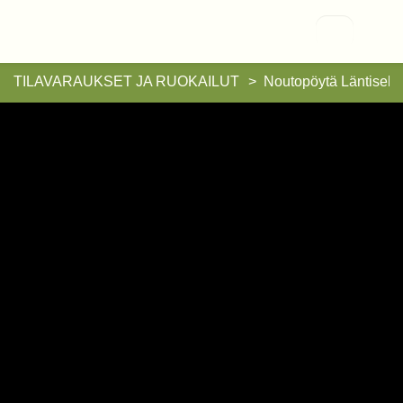
Vallisaari
TILAVARAUKSET JA RUOKAILUT
Noutopöytä Läntisell