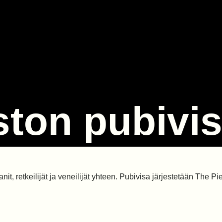
ston pubivi
anit, retkeilijät ja veneilijät yhteen. Pubivisa järjestetään The P