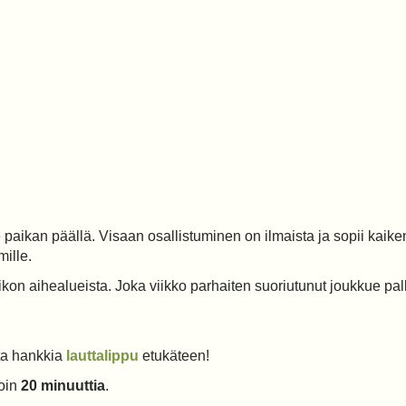
aikan päällä. Visaan osallistuminen on ilmaista ja sopii kaikent
ille.
iikon aihealueista. Joka viikko parhaiten suoriutunut joukkue p
ta hankkia
lauttalippu
etukäteen!
noin
20 minuuttia
.