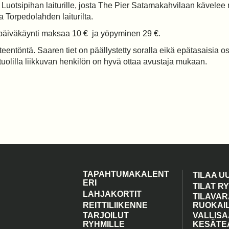
Luotsipihan laiturille, josta The Pier Satamakahvilaan kävelee 
 Torpedolahden laiturilta.
 päiväkäynti maksaa 10 € ja yöpyminen 29 €.
steentöntä. Saaren tiet on päällystetty soralla eikä epätasaisia 
tuolilla liikkuvan henkilön on hyvä ottaa avustaja mukaan.
TAPAHTUMAKALENT
TILAA U
ERI
TILAT R
LAHJAKORTIT
TILAVAR
REITTILIIKENNE
RUOKAI
TARJOILUT
VALLIS
RYHMILLE
KESÄTE