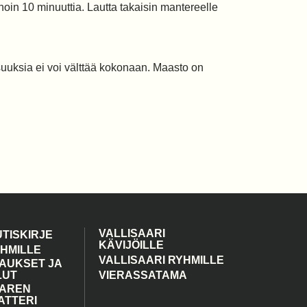
noin 10 minuuttia. Lautta takaisin mantereelle
osuuksia ei voi välttää kokonaan. Maasto on
VALLISAARI
UTISKIRJE
KÄVIJÖILLE
YHMILLE
VALLISAARI RYHMILLE
AUKSET JA
LUT
VIERASSATAMA
AAREN
ATTERI