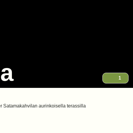
sa
1
ier Satamakahvilan aurinkoisella terassilla