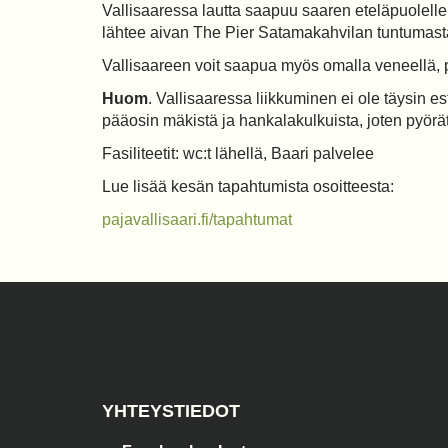
Vallisaaressa lautta saapuu saaren eteläpuolelle 
lähtee aivan The Pier Satamakahvilan tuntumasta
Vallisaareen voit saapua myös omalla veneellä,
Huom
. Vallisaaressa liikkuminen ei ole täysin e
pääosin mäkistä ja hankalakulkuista, joten pyörä
Fasiliteetit: wc:t lähellä, Baari palvelee
Lue lisää kesän tapahtumista osoitteesta:
pajavallisaari.fi/tapahtumat
YHTEYSTIEDOT