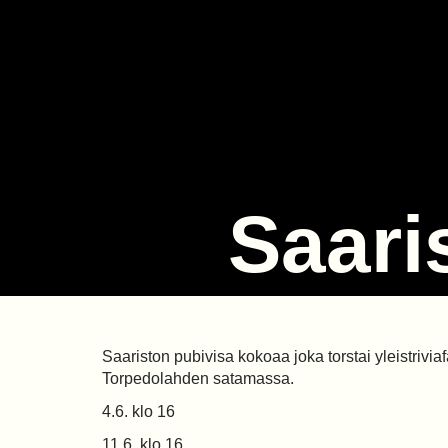
Saari
Saariston pubivisa kokoaa joka torstai yleistriviaf
Torpedolahden satamassa.
4.6. klo 16
11.6. klo 16