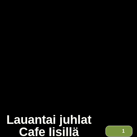
Lauantai juhlat
Cafe Iisillä
1