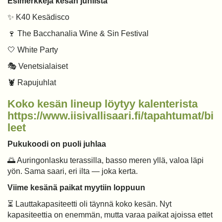
Esimerkkejä kesän juhlista
✨ K40 Kesädisco
🍷 The Bacchanalia Wine & Sin Festival
🤍 White Party
🎭 Venetsialaiset
🦞 Rapujuhlat
Koko kesän lineup löytyy kalenterista
https://www.iisivallisaari.fi/tapahtumat/bi
leet
Pukukoodi on puoli juhlaa
🌅 Auringonlasku terassilla, basso meren yllä, valoa läpi
yön. Sama saari, eri ilta — joka kerta.
Viime kesänä paikat myytiin loppuun
⏳ Lauttakapasiteetti oli täynnä koko kesän. Nyt
kapasiteettia on enemmän, mutta varaa paikat ajoissa ettet